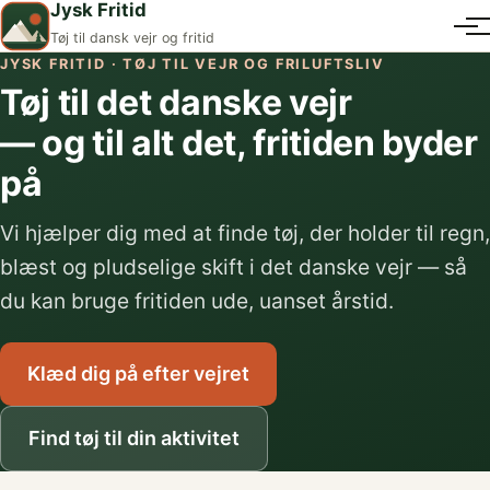
Jysk Fritid
Tøj til dansk vejr og fritid
JYSK FRITID · TØJ TIL VEJR OG FRILUFTSLIV
Tøj til det danske vejr
— og til alt det, fritiden byder
på
Vi hjælper dig med at finde tøj, der holder til regn,
blæst og pludselige skift i det danske vejr — så
du kan bruge fritiden ude, uanset årstid.
Klæd dig på efter vejret
Find tøj til din aktivitet